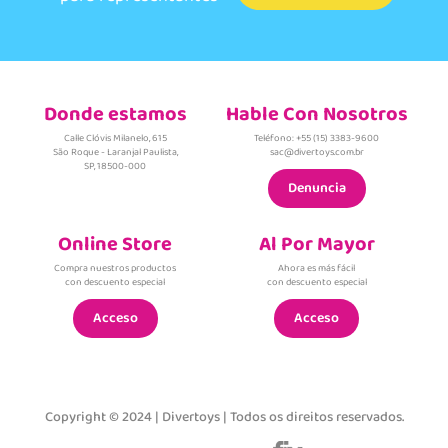
Donde estamos
Hable Con Nosotros
Calle Clóvis Milanelo, 615
Teléfono: +55 (15) 3383-9600
São Roque - Laranjal Paulista,
sac@divertoys.com.br
SP, 18500-000
Denuncia
Online Store
Al Por Mayor
Compra nuestros productos
Ahora es más fácil
con descuento especial
con descuento especial
Acceso
Acceso
Copyright © 2024 | Divertoys | Todos os direitos reservados.