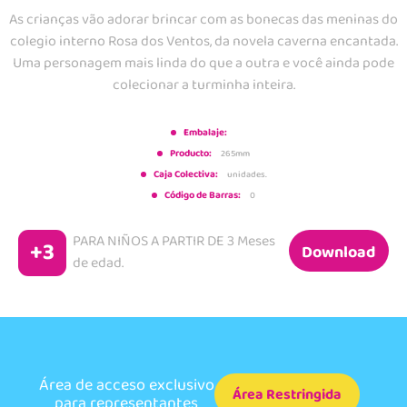
As crianças vão adorar brincar com as bonecas das meninas do
colegio interno Rosa dos Ventos, da novela caverna encantada.
Uma personagem mais linda do que a outra e você ainda pode
colecionar a turminha inteira.
Embalaje:
Producto:
265mm
Caja Colectiva:
unidades.
Código de Barras:
0
PARA NIÑOS A PARTIR DE
3 Meses
+3
Download
de edad.
Área de acceso exclusivo
Área Restringida
para representantes