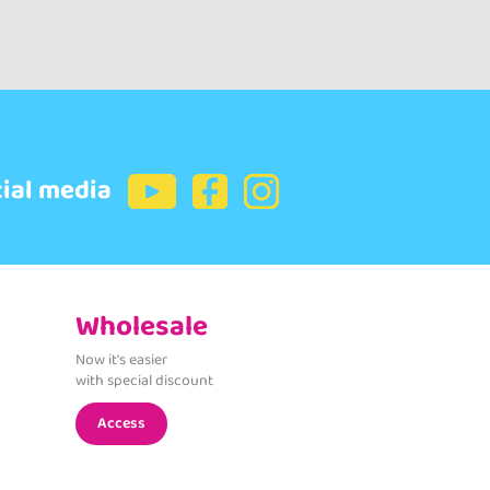
cial media
Wholesale
Now it's easier
with special discount
Access