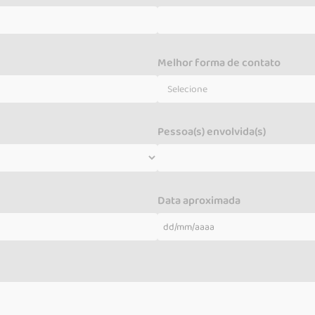
Melhor forma de contato
Pessoa(s) envolvida(s)
Data aproximada