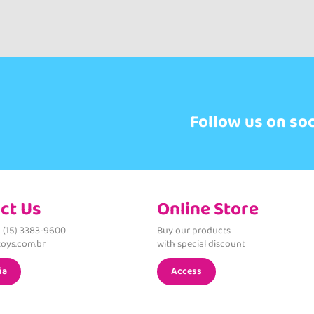
Follow us on so
ct Us
Online Store
 (15) 3383-9600
Buy our products
oys.com.br
with special discount
ia
Access