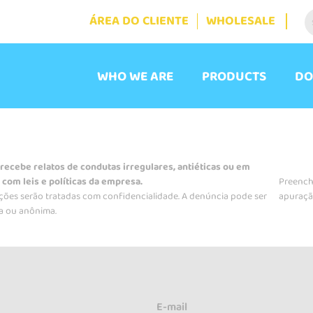
ÁREA DO CLIENTE
WHOLESALE
WHO WE ARE
PRODUCTS
DO
 recebe relatos de condutas irregulares, antiéticas ou em
com leis e políticas da empresa.
Preencha
ções serão tratadas com confidencialidade. A denúncia pode ser
apuraçã
da ou anônima.
E-mail