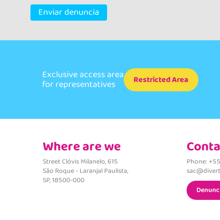
Enviar denuncia
Exclusive access area
Restricted Area
for representatives
Where are we
Conta
Street Clóvis Milanelo, 615
Phone: +55
São Roque - Laranjal Paulista,
sac@divert
SP, 18500-000
Denunc