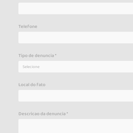
Telefone
Tipo de denuncia *
Local do fato
Descricao da denuncia *