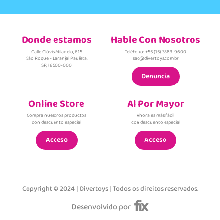
Donde estamos
Hable Con Nosotros
Calle Clóvis Milanelo, 615
Teléfono: +55 (15) 3383-9600
São Roque - Laranjal Paulista,
sac@divertoys.com.br
SP, 18500-000
Denuncia
Online Store
Al Por Mayor
Compra nuestros productos
Ahora es más fácil
con descuento especial
con descuento especial
Acceso
Acceso
Copyright © 2024 | Divertoys | Todos os direitos reservados.
Desenvolvido por