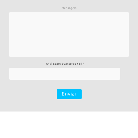
Mensagem
Anti-spam: quanto e 5 + 8? *
Enviar