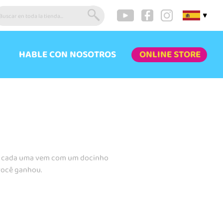
▼
HABLE CON NOSOTROS
ONLINE STORE
e cada uma vem com um docinho
você ganhou.