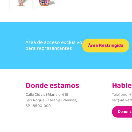
Área de acceso exclusivo
Área Restringida
para representantes
Donde estamos
Hable
Calle Clóvis Milanelo, 615
Teléfono: 
São Roque - Laranjal Paulista,
sac@divert
SP, 18500-000
Denunc