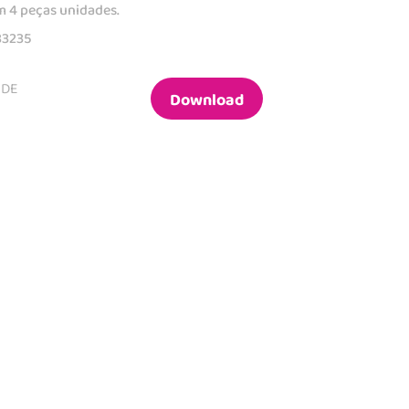
m 4 peças unidades.
83235
 DE
Download