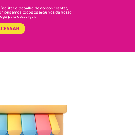
facilitar o trabalho de nossos clientes,
onibilizamos todos os arquivos de nosso
logo para descargar.
ACESSAR