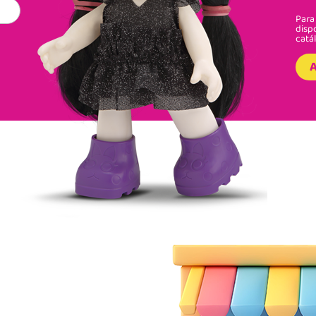
Para 
disp
catá