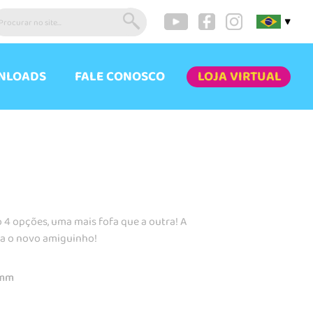
▼
NLOADS
FALE CONOSCO
LOJA VIRTUAL
o 4 opções, uma mais fofa que a outra! A
a o novo amiguinho!
0mm