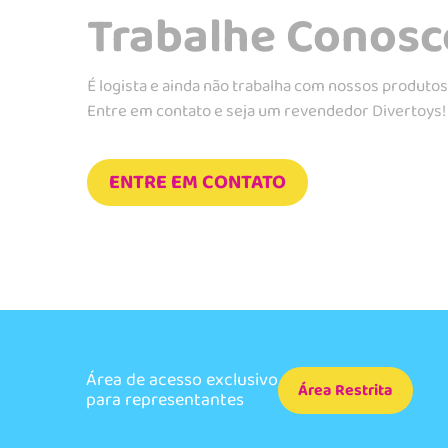
Trabalhe Conosc
É logista e ainda não trabalha com nossos produto
Entre em contato e seja um revendedor Divertoys!
ENTRE EM CONTATO
Área de acesso exclusivo
Área Restrita
para representantes