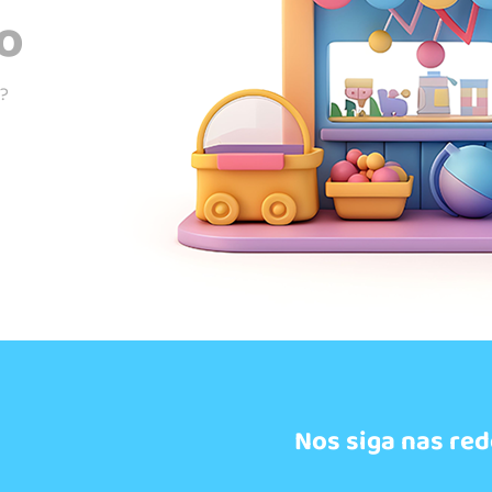
o
s?
Nos siga nas red