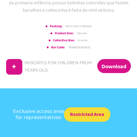
da primeira infância, possui bolinhas coloridas que fazem
barulhos e cabecinha é feita de vinil atóxico.
Packing:
180 X 304 X 180mm
Product Size:
150 mm
Collective Box:
6 units.
Bar Code:
7898639383655
INDICATED FOR CHILDREN FROM
+
Download
YEARS OLD.
Exclusive access area
Restricted Area
for representatives