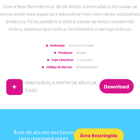
Com a New Born Brincar de de dodói, a brincadeira de cuidar se
torna ainda mais especial e educativa! Vem com vários acessórios
didáticos: ficha pediátrica lúdica, estojo de lenço umedecido
lúdico, estetoscópio lúdico, termômetro e seringa lúdicos.
Embalaje:
125 X 430 X 325mm
Producto:
360mm
Caja Colectiva:
4 unidades.
Código de Barras:
7898639383365
PARA NIÑOS A PARTIR DE
AÑOS DE
+
Download
EDAD.
Área de acceso exclusivo
Área Restringida
para representantes