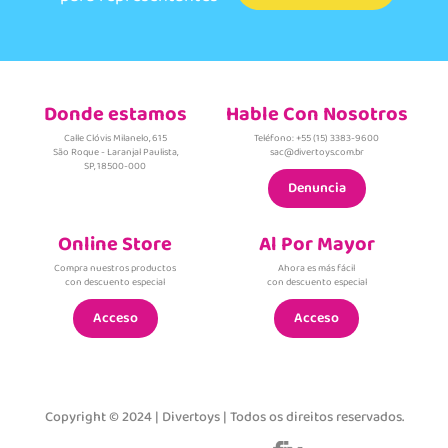
Donde estamos
Hable Con Nosotros
Calle Clóvis Milanelo, 615
Teléfono: +55 (15) 3383-9600
São Roque - Laranjal Paulista,
sac@divertoys.com.br
SP, 18500-000
Denuncia
Online Store
Al Por Mayor
Compra nuestros productos
Ahora es más fácil
con descuento especial
con descuento especial
Acceso
Acceso
Copyright © 2024 | Divertoys | Todos os direitos reservados.