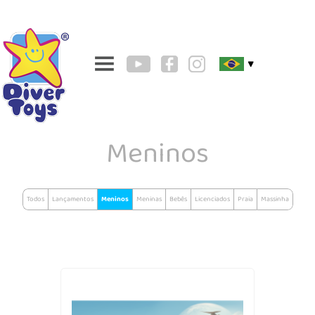
▼
Meninos
Todos
Lançamentos
Meninos
Meninas
Bebês
Licenciados
Praia
Massinha