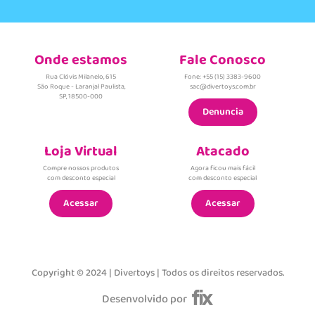
Onde estamos
Fale Conosco
Rua Clóvis Milanelo, 615
Fone: +55 (15) 3383-9600
São Roque - Laranjal Paulista,
sac@divertoys.com.br
SP, 18500-000
Denuncia
Loja Virtual
Atacado
Compre nossos produtos
Agora ficou mais fácil
com desconto especial
com desconto especial
Acessar
Acessar
Copyright © 2024 | Divertoys | Todos os direitos reservados.
Desenvolvido por