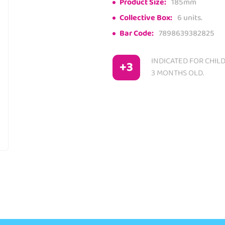
Product Size:
185mm
Collective Box:
6 units.
Bar Code:
7898639382825
INDICATED FOR CHIL
+3
3 MONTHS OLD.