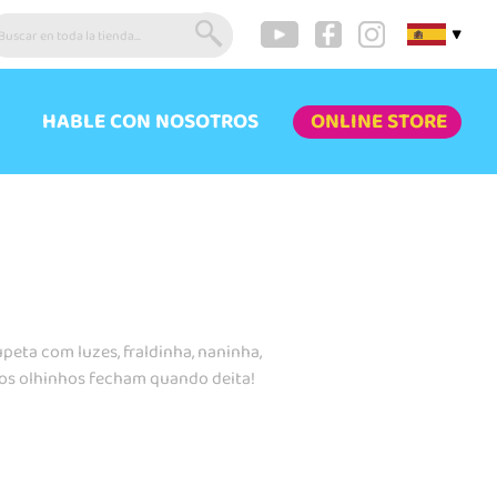
▼
HABLE CON NOSOTROS
ONLINE STORE
ta com luzes, fraldinha, naninha,
 os olhinhos fecham quando deita!