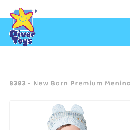
Inicio
/
New Born Premium Menino com cabelo (E-commerce)
8393 -
New Born Premium Menino