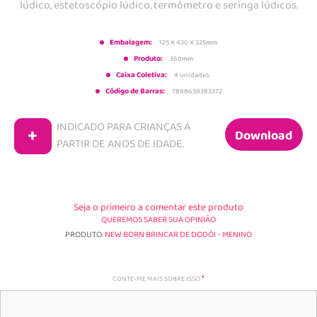
lúdico, estetoscópio lúdico, termômetro e seringa lúdicos.
Embalagem:
125 X 430 X 325mm
Produto:
360mm
Caixa Coletiva:
4 unidades.
Código de Barras:
7898639383372
INDICADO PARA CRIANÇAS A
+
Download
PARTIR DE
ANOS DE IDADE.
Seja o primeiro a comentar este produto
QUEREMOS SABER SUA OPINIÃO
PRODUTO:
NEW BORN BRINCAR DE DODÓI - MENINO
CONTE-ME MAIS SOBRE ISSO