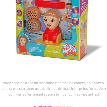
Você escolhe a cor da massinha e coloca na cabeça do boneco,
aperta e assim saem os cabelinhos de massinha pelos furos. Vem
com várias ferramentas para brincar com as massinhas!
95 X 270 X 250mm