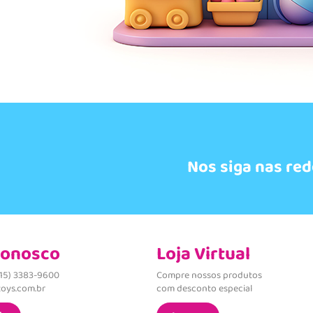
Nos siga nas red
Conosco
Loja Virtual
(15) 3383-9600
Compre nossos produtos
oys.com.br
com desconto especial