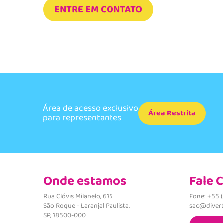
ENTRE EM CONTATO
Área de acesso exclusivo
Área Restrita
para representantes
Onde estamos
Fale 
Rua Clóvis Milanelo, 615
Fone: +55 
São Roque - Laranjal Paulista,
sac@divert
SP, 18500-000