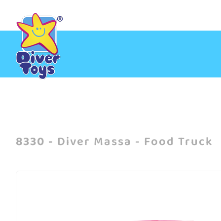
Início
/
Lançamentos
/
Diver Massa - Food Truck
/
Comentários do
8330 -
Diver Massa - Food Truck