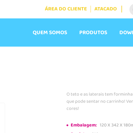
 Produto
ÁREA DO CLIENTE
ATACADO
QUEM SOMOS
PRODUTOS
DOW
O teto e as laterais tem formin
que pode sentar no carrinho! V
cores!
Embalagem:
120 X 342 X 18