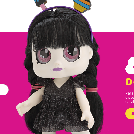
D
Para 
disp
catá