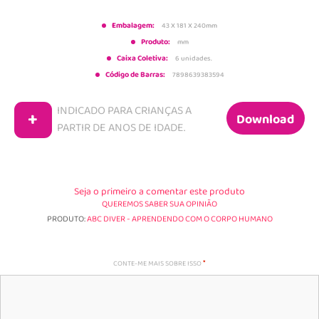
Embalagem:
43 X 181 X 240mm
Produto:
mm
Caixa Coletiva:
6 unidades.
Código de Barras:
7898639383594
INDICADO PARA CRIANÇAS A
+
Download
PARTIR DE
ANOS DE IDADE.
Seja o primeiro a comentar este produto
QUEREMOS SABER SUA OPINIÃO
PRODUTO:
ABC DIVER - APRENDENDO COM O CORPO HUMANO
CONTE-ME MAIS SOBRE ISSO