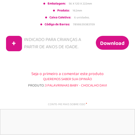
Embalagem:
56 X 120 X 222mm
Produto:
162mm
Caixa Coletiva:
6 unidades.
Código de Barras:
7898639383709
INDICADO PARA CRIANÇAS A
+
Download
PARTIR DE
ANOS DE IDADE.
Seja o primeiro a comentar este produto
QUEREMOS SABER SUA OPINIÃO
PRODUTO:
3 PALAVRINHAS BABY - CHOCALHO DAVI
CONTE-ME MAIS SOBRE ISSO