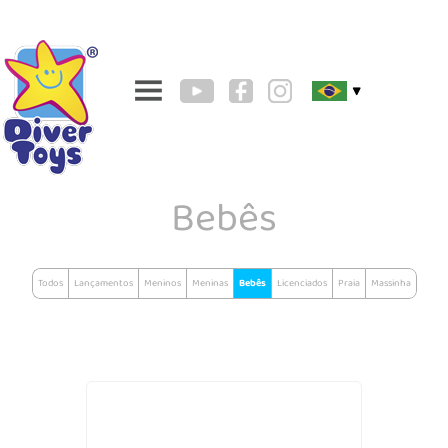
▼
Bebês
Todos
Lançamentos
Meninos
Meninas
Bebês
Licenciados
Praia
Massinha