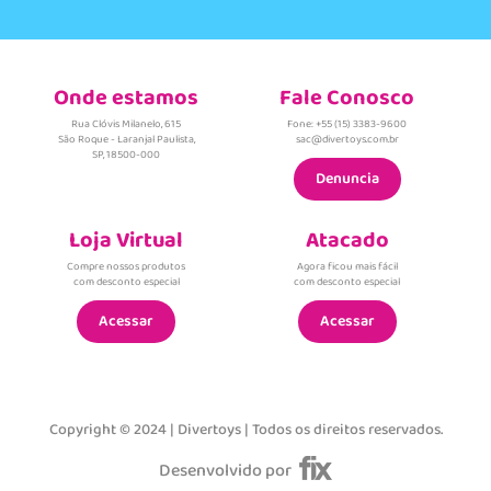
Onde estamos
Fale Conosco
Rua Clóvis Milanelo, 615
Fone: +55 (15) 3383-9600
São Roque - Laranjal Paulista,
sac@divertoys.com.br
SP, 18500-000
Denuncia
Loja Virtual
Atacado
Compre nossos produtos
Agora ficou mais fácil
com desconto especial
com desconto especial
Acessar
Acessar
Copyright © 2024 | Divertoys | Todos os direitos reservados.
Desenvolvido por