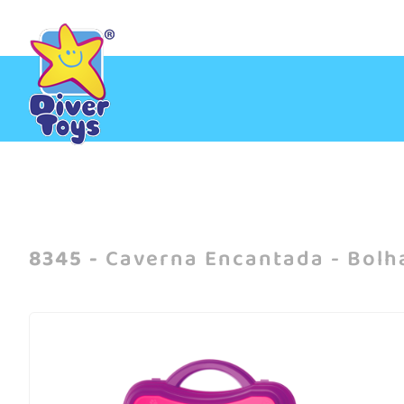
Início
/
Caverna Encantada - Bolhas e bolhas
8345 -
Caverna Encantada - Bolh