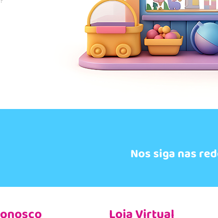
s?
Nos siga nas red
Conosco
Loja Virtual