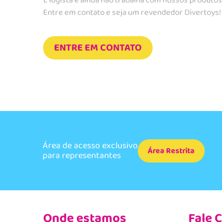
É logista e ainda não trabalha com nossos produto
Entre em contato e seja um revendedor Divertoys!
ENTRE EM CONTATO
Área de acesso exclusivo
Área Restrita
para representantes
Onde estamos
Fale 