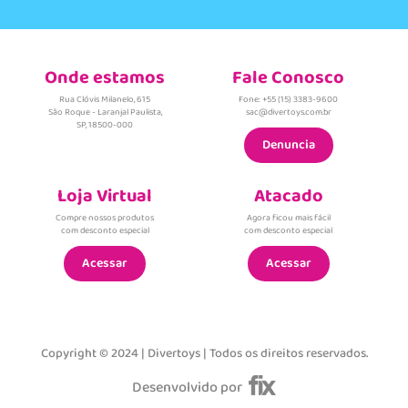
Onde estamos
Fale Conosco
Rua Clóvis Milanelo, 615
Fone: +55 (15) 3383-9600
São Roque - Laranjal Paulista,
sac@divertoys.com.br
SP, 18500-000
Denuncia
Loja Virtual
Atacado
Compre nossos produtos
Agora ficou mais fácil
com desconto especial
com desconto especial
Acessar
Acessar
Copyright © 2024 | Divertoys | Todos os direitos reservados.
Desenvolvido por