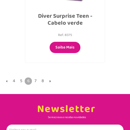
Diver Surprise Teen -
Cabelo verde
Ref.: 8375
Saiba Mais
4
5
6
7
8
Newsletter
Se inscreva e receba novidades