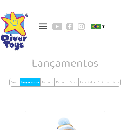
▼
Lançamentos
Todos
Lançamentos
Meninos
Meninas
Bebês
Licenciados
Praia
Massinha