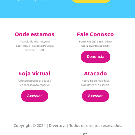
Onde estamos
Fale Conosco
Rua Clóvis Milanelo, 615
Fone: +55 (15) 3383-9600
São Roque - Laranjal Paulista,
sac@divertoys.com.br
SP, 18500-000
Denuncia
Loja Virtual
Atacado
Compre nossos produtos
Agora ficou mais fácil
com desconto especial
com desconto especial
Acessar
Acessar
Copyright © 2024 | Divertoys | Todos os direitos reservados.