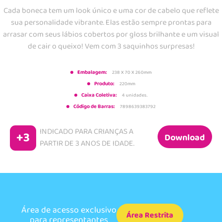
Cada boneca tem um look único e uma cor de cabelo que reflete
sua personalidade vibrante. Elas estão sempre prontas para
arrasar com seus lábios cobertos por gloss brilhante e um visual
de cair o queixo! Vem com 3 saquinhos surpresas!
Embalagem:
238 X 70 X 260mm
Produto:
220mm
Caixa Coletiva:
4 unidades.
Código de Barras:
7898639383792
INDICADO PARA CRIANÇAS A
+3
Download
PARTIR DE
3 ANOS DE IDADE.
Área de acesso exclusivo
Área Restrita
para representantes