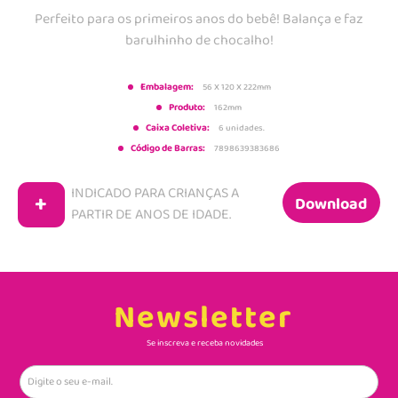
Perfeito para os primeiros anos do bebê! Balança e faz
barulhinho de chocalho!
Embalagem:
56 X 120 X 222mm
Produto:
162mm
Caixa Coletiva:
6 unidades.
Código de Barras:
7898639383686
INDICADO PARA CRIANÇAS A
+
Download
PARTIR DE
ANOS DE IDADE.
Newsletter
Se inscreva e receba novidades