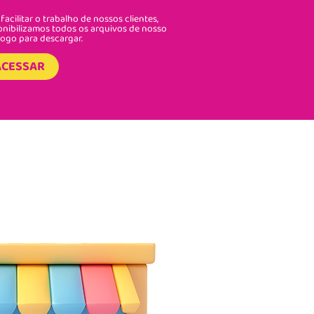
facilitar o trabalho de nossos clientes,
onibilizamos todos os arquivos de nosso
logo para descargar.
ACESSAR