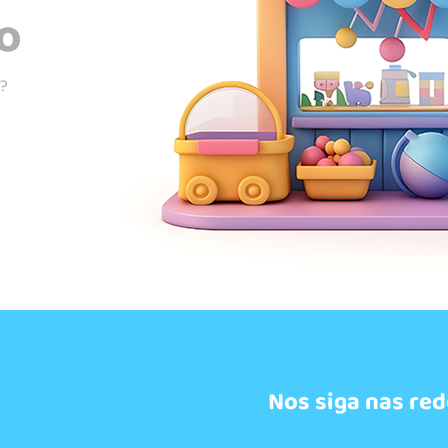
o
s?
Nos siga nas red