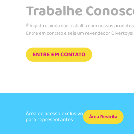
Trabalhe Conosc
É logista e ainda não trabalha com nossos produto
Entre em contato e seja um revendedor Divertoys!
ENTRE EM CONTATO
Área de acesso exclusivo
Área Restrita
para representantes