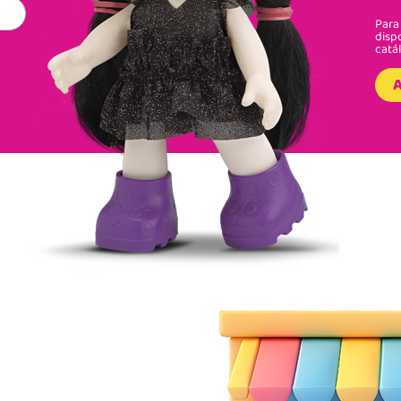
Para 
disp
catá