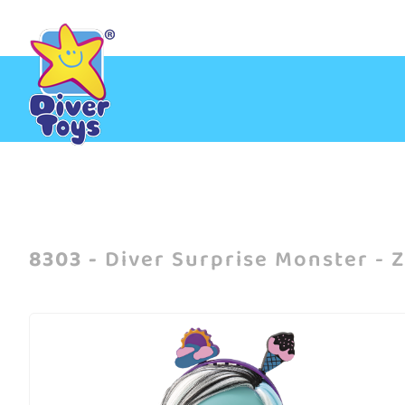
Início
/
Meninas
/
Diver Surprise Monster - Zumbelina
8303 -
Diver Surprise Monster - 