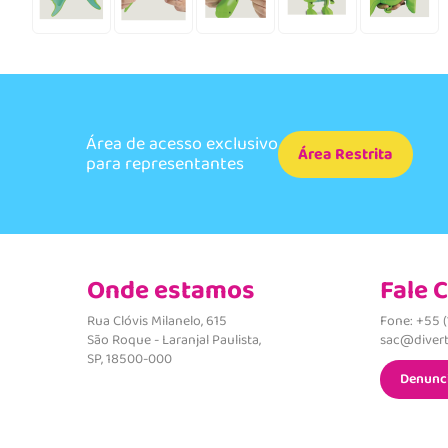
Área de acesso exclusivo
Área Restrita
para representantes
Onde estamos
Fale 
Rua Clóvis Milanelo, 615
Fone: +55 
São Roque - Laranjal Paulista,
sac@divert
SP, 18500-000
Denunc