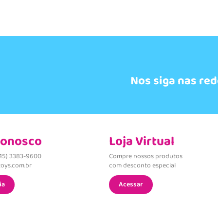
Nos siga nas red
Conosco
Loja Virtual
(15) 3383-9600
Compre nossos produtos
oys.com.br
com desconto especial
ia
Acessar