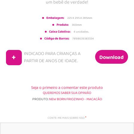
um bebê de verdade!
Embalagem:
225 X 295 X 285mm
Produto:
360mm
Caixa Coletiva:
4 unidades.
Código de Barras:
7898639383334
INDICADO PARA CRIANÇAS A
+
Download
PARTIR DE
ANOS DE IDADE.
Seja o primeiro a comentar este produto
QUEREMOS SABER SUA OPINIÃO
PRODUTO:
NEW BORN FRIOZINHO - MACACÃO
CONTE-ME MAIS SOBRE ISSO