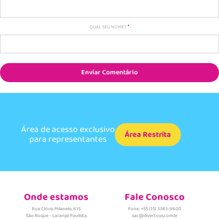
QUAL SEU NOME?
Enviar Comentário
Área de acesso exclusivo
Área Restrita
para representantes
Onde estamos
Fale Conosco
Rua Clóvis Milanelo, 615
Fone: +55 (15) 3383-9600
São Roque - Laranjal Paulista,
sac@divertoys.com.br