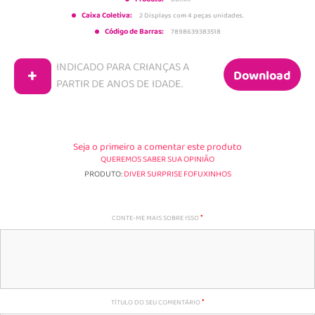
Caixa Coletiva:
2 Displays com 4 peças unidades.
Código de Barras:
7898639383518
INDICADO PARA CRIANÇAS A
+
Download
PARTIR DE
ANOS DE IDADE.
Seja o primeiro a comentar este produto
QUEREMOS SABER SUA OPINIÃO
PRODUTO:
DIVER SURPRISE FOFUXINHOS
CONTE-ME MAIS SOBRE ISSO
TÍTULO DO SEU COMENTÁRIO