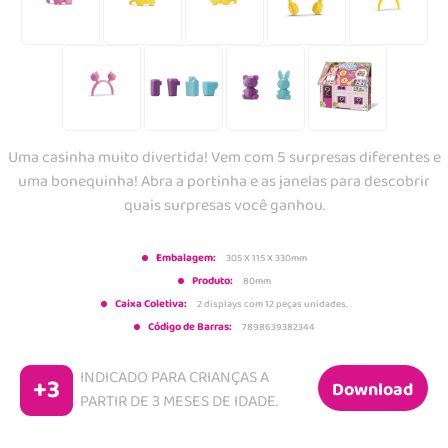
Uma casinha muito divertida! Vem com 5 surpresas diferentes e
uma bonequinha! Abra a portinha e as janelas para descobrir
quais surpresas você ganhou.
Embalagem:
305 X 115 X 330mm
Produto:
80mm
Caixa Coletiva:
2 displays com 12 peças unidades.
Código de Barras:
7898639382344
INDICADO PARA CRIANÇAS A
+3
Download
PARTIR DE
3 MESES DE IDADE.