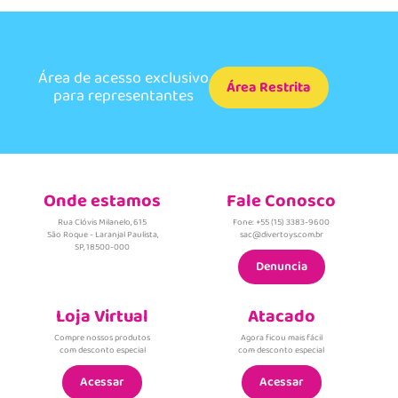
Área de acesso exclusivo
Área Restrita
para representantes
Onde estamos
Fale Conosco
Rua Clóvis Milanelo, 615
Fone: +55 (15) 3383-9600
São Roque - Laranjal Paulista,
sac@divertoys.com.br
SP, 18500-000
Denuncia
Loja Virtual
Atacado
Compre nossos produtos
Agora ficou mais fácil
com desconto especial
com desconto especial
Acessar
Acessar