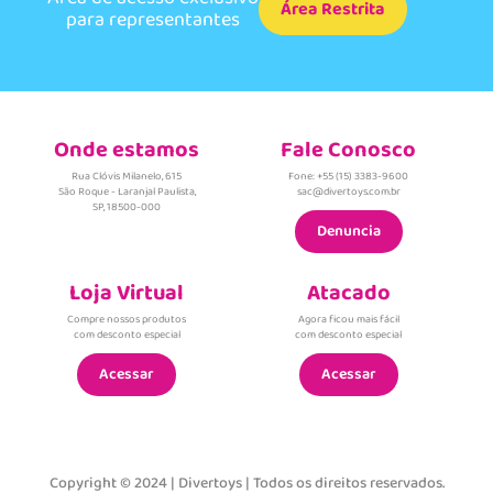
Área Restrita
para representantes
Onde estamos
Fale Conosco
Rua Clóvis Milanelo, 615
Fone: +55 (15) 3383-9600
São Roque - Laranjal Paulista,
sac@divertoys.com.br
SP, 18500-000
Denuncia
Loja Virtual
Atacado
Compre nossos produtos
Agora ficou mais fácil
com desconto especial
com desconto especial
Acessar
Acessar
Copyright © 2024 | Divertoys | Todos os direitos reservados.