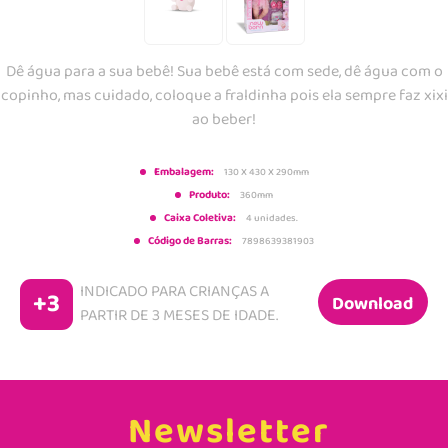
Dê água para a sua bebê! Sua bebê está com sede, dê água com o
copinho, mas cuidado, coloque a fraldinha pois ela sempre faz xixi
ao beber!
Embalagem:
130 X 430 X 290mm
Produto:
360mm
Caixa Coletiva:
4 unidades.
Código de Barras:
7898639381903
INDICADO PARA CRIANÇAS A
+3
Download
PARTIR DE
3 MESES DE IDADE.
Newsletter