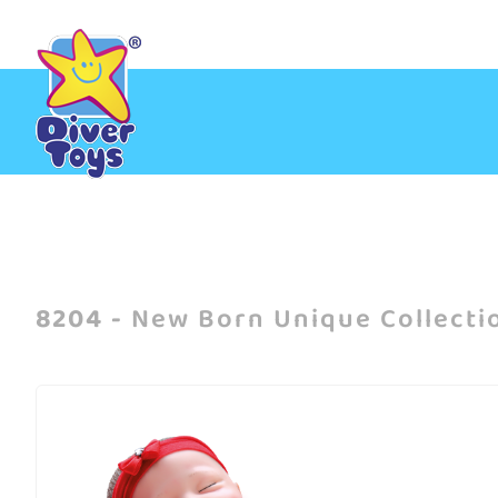
Início
/
Todos os produtos
/
New Born Unique Collection
8204 -
New Born Unique Collecti