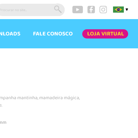
▼
NLOADS
FALE CONOSCO
LOJA VIRTUAL
ompanha mantinha, mamadeira mágica,
.
0mm