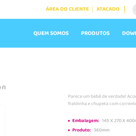
ÁREA DO CLIENTE
ATACADO
QUEM SOMOS
PRODUTOS
DOW
on
Parece um bebê de verdade! Ac
fraldinha e chupeta com corrente
Embalagem:
145 X 270 X 40
Produto:
360mm