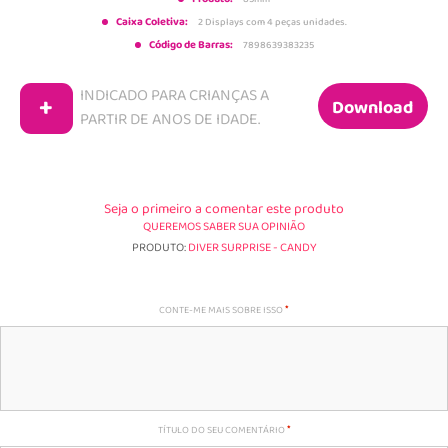
Caixa Coletiva:
2 Displays com 4 peças unidades.
Código de Barras:
7898639383235
INDICADO PARA CRIANÇAS A
+
Download
PARTIR DE
ANOS DE IDADE.
Seja o primeiro a comentar este produto
QUEREMOS SABER SUA OPINIÃO
PRODUTO:
DIVER SURPRISE - CANDY
CONTE-ME MAIS SOBRE ISSO
TÍTULO DO SEU COMENTÁRIO