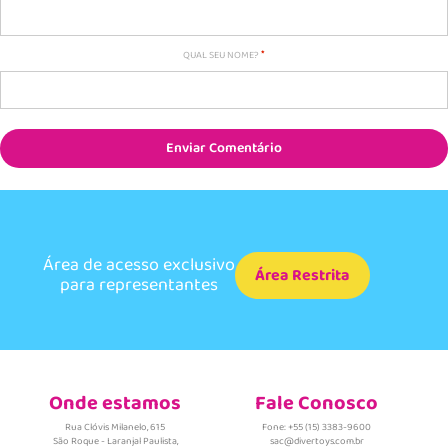
QUAL SEU NOME?
Enviar Comentário
Área de acesso exclusivo
Área Restrita
para representantes
Onde estamos
Fale Conosco
Rua Clóvis Milanelo, 615
Fone: +55 (15) 3383-9600
São Roque - Laranjal Paulista,
sac@divertoys.com.br