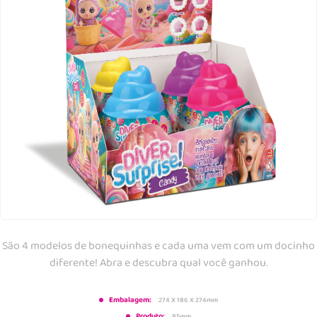
São 4 modelos de bonequinhas e cada uma vem com um docinho
diferente! Abra e descubra qual você ganhou.
Embalagem:
274 X 186 X 274mm
Produto:
85mm