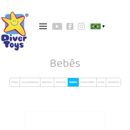
▼
Bebês
Todos
Lançamentos
Meninos
Meninas
Bebês
Licenciados
Praia
Massinha