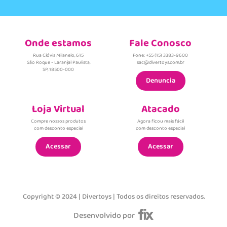
Onde estamos
Fale Conosco
Rua Clóvis Milanelo, 615
Fone: +55 (15) 3383-9600
São Roque - Laranjal Paulista,
sac@divertoys.com.br
SP, 18500-000
Denuncia
Loja Virtual
Atacado
Compre nossos produtos
Agora ficou mais fácil
com desconto especial
com desconto especial
Acessar
Acessar
Copyright © 2024 | Divertoys | Todos os direitos reservados.
Desenvolvido por