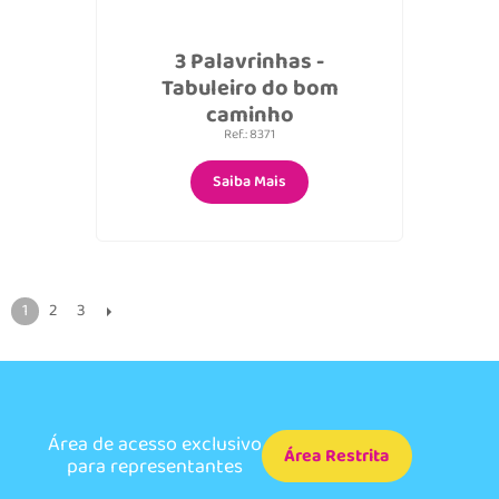
3 Palavrinhas -
Tabuleiro do bom
caminho
Ref.: 8371
Saiba Mais
1
2
3
Área de acesso exclusivo
Área Restrita
para representantes