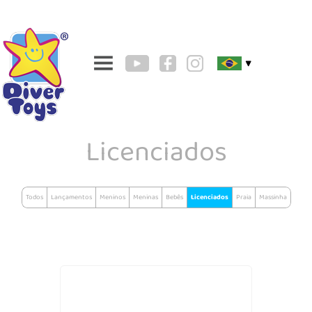
▼
Licenciados
Todos
Lançamentos
Meninos
Meninas
Bebês
Licenciados
Praia
Massinha