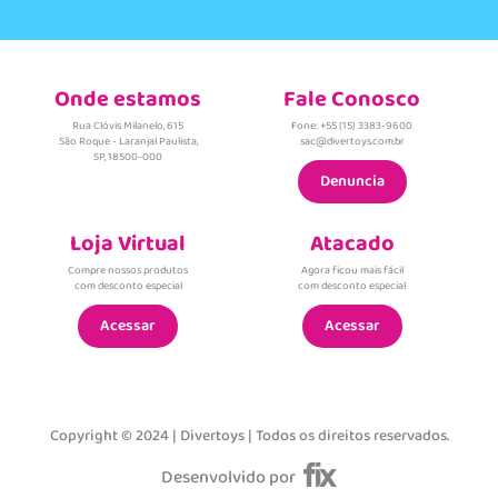
Onde estamos
Fale Conosco
Rua Clóvis Milanelo, 615
Fone: +55 (15) 3383-9600
São Roque - Laranjal Paulista,
sac@divertoys.com.br
SP, 18500-000
Denuncia
Loja Virtual
Atacado
Compre nossos produtos
Agora ficou mais fácil
com desconto especial
com desconto especial
Acessar
Acessar
Copyright © 2024 | Divertoys | Todos os direitos reservados.
Desenvolvido por